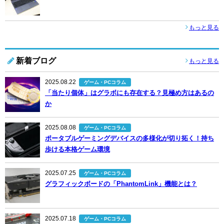
もっと見る
新着ブログ
もっと見る
2025.08.22
ゲーム・PCコラム
「当たり個体」はグラボにも存在する？見極め方はあるの
か
2025.08.08
ゲーム・PCコラム
ポータブルゲーミングデバイスの多様化が切り拓く！持ち
歩ける本格ゲーム環境
2025.07.25
ゲーム・PCコラム
グラフィックボードの「PhantomLink」機能とは？
2025.07.18
ゲーム・PCコラム