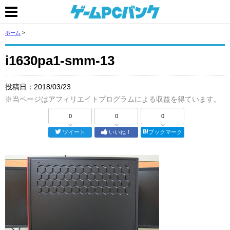
ホーム
>
i1630pa1-smm-13
投稿日：
2018/03/23
※当ページはアフィリエイトプログラムによる収益を得ています。
0
0
0
ツイート
いいね！
ブックマーク