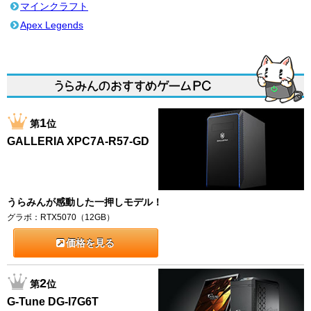
マインクラフト
Apex Legends
1
第
位
GALLERIA XPC7A-R57-GD
うらみんが感動した一押しモデル！
グラボ：RTX5070（12GB）
価格を見る
2
第
位
G-Tune DG-I7G6T