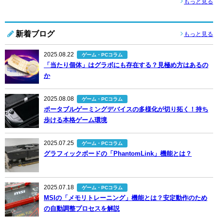
もっと見る
新着ブログ
もっと見る
2025.08.22
ゲーム・PCコラム
「当たり個体」はグラボにも存在する？見極め方はあるの
か
2025.08.08
ゲーム・PCコラム
ポータブルゲーミングデバイスの多様化が切り拓く！持ち
歩ける本格ゲーム環境
2025.07.25
ゲーム・PCコラム
グラフィックボードの「PhantomLink」機能とは？
2025.07.18
ゲーム・PCコラム
MSIの「メモリトレーニング」機能とは？安定動作のため
の自動調整プロセスを解説