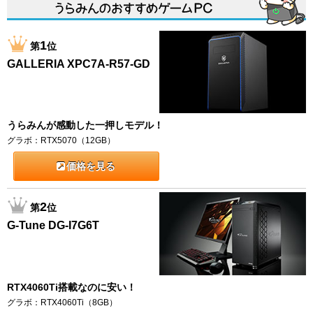
1
第
位
GALLERIA XPC7A-R57-GD
うらみんが感動した一押しモデル！
グラボ：RTX5070（12GB）
価格を見る
2
第
位
G-Tune DG-I7G6T
RTX4060Ti搭載なのに安い！
グラボ：RTX4060Ti（8GB）