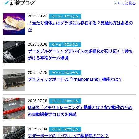
新着ブログ
もっと見る
2025.08.22
ゲーム・PCコラム
「当たり個体」はグラボにも存在する？見極め方はあるの
か
2025.08.08
ゲーム・PCコラム
ポータブルゲーミングデバイスの多様化が切り拓く！持ち
歩ける本格ゲーム環境
2025.07.25
ゲーム・PCコラム
グラフィックボードの「PhantomLink」機能とは？
2025.07.18
ゲーム・PCコラム
MSIの「メモリトレーニング」機能とは？安定動作のため
の自動調整プロセスを解説
2025.07.04
ゲーム・PCコラム
マザーボードの「バス」って結局何のこと？