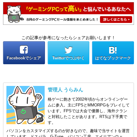
この記事が参考になったらシェアお願いします！
Facebookでシェア
Twitterでつぶやく
はてなブックマーク
管理人 うらみん
格ゲーに飽きて2002年頃からオンラインゲー
ムに参入。主にFPSとMMORPGをプレイして
います。FPSでは大会で優勝し、海外クラン
と対戦したことがあります。RTSは下手糞で
す。
パソコンをカスタマイズするのが好きなので、趣味で当サイトを運営
しています。ドスパラ、G-Tune、パソコン工房、エイリアンウェ