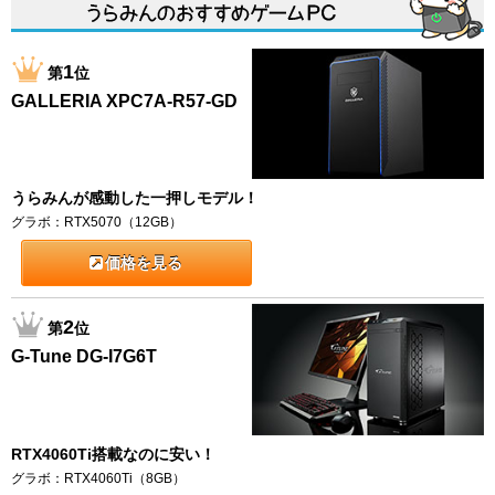
1
第
位
GALLERIA XPC7A-R57-GD
うらみんが感動した一押しモデル！
グラボ：RTX5070（12GB）
価格を見る
2
第
位
G-Tune DG-I7G6T
RTX4060Ti搭載なのに安い！
グラボ：RTX4060Ti（8GB）