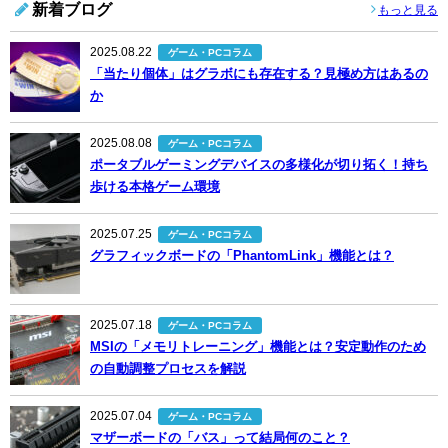
新着ブログ
もっと見る
2025.08.22
ゲーム・PCコラム
「当たり個体」はグラボにも存在する？見極め方はあるの
か
2025.08.08
ゲーム・PCコラム
ポータブルゲーミングデバイスの多様化が切り拓く！持ち
歩ける本格ゲーム環境
2025.07.25
ゲーム・PCコラム
グラフィックボードの「PhantomLink」機能とは？
2025.07.18
ゲーム・PCコラム
MSIの「メモリトレーニング」機能とは？安定動作のため
の自動調整プロセスを解説
2025.07.04
ゲーム・PCコラム
マザーボードの「バス」って結局何のこと？