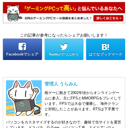
この記事が参考になったらシェアお願いします！
Facebookでシェア
Twitterでつぶやく
はてなブックマーク
管理人 うらみん
格ゲーに飽きて2002年頃からオンラインゲー
ムに参入。主にFPSとMMORPGをプレイして
います。FPSでは大会で優勝し、海外クラン
と対戦したことがあります。RTSは下手糞で
す。
パソコンをカスタマイズするのが好きなので、趣味で当サイトを運営
しています。ドスパラ、G-Tune、パソコン工房、エイリアンウェ