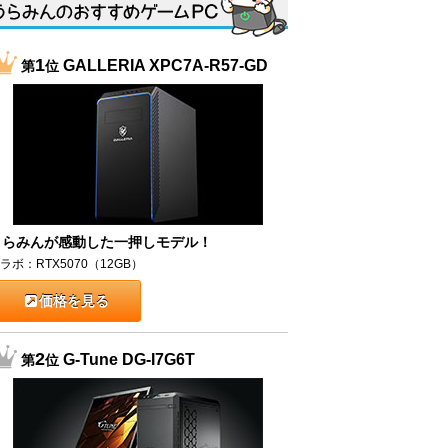
1
GALLERIA XPC7A-R57-GD
第
位
うらみんが感動した一押しモデル！
ラボ：RTX5070（12GB）
価格を見る
2
G-Tune DG-I7G6T
第
位