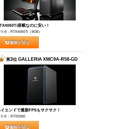
TX4060Ti搭載なのに安い！
ラボ：RTX4060Ti（8GB）
価格を見る
3
GALLERIA XMC9A-R58-GD
第
位
ハイエンドで最新FPSもサクサク！
ラボ：RTX5080
価格を見る