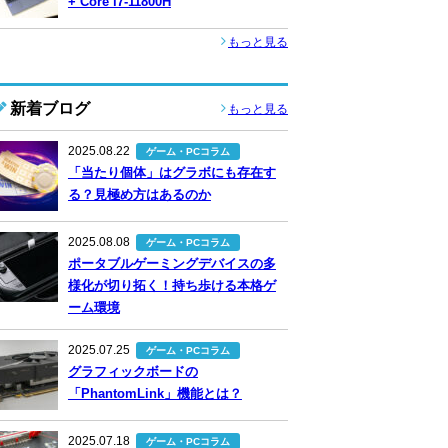
+ Core i7-11800H
もっと見る
新着ブログ
もっと見る
2025.08.22
ゲーム・PCコラム
「当たり個体」はグラボにも存在す
る？見極め方はあるのか
2025.08.08
ゲーム・PCコラム
ポータブルゲーミングデバイスの多
様化が切り拓く！持ち歩ける本格ゲ
ーム環境
2025.07.25
ゲーム・PCコラム
グラフィックボードの
「PhantomLink」機能とは？
2025.07.18
ゲーム・PCコラム