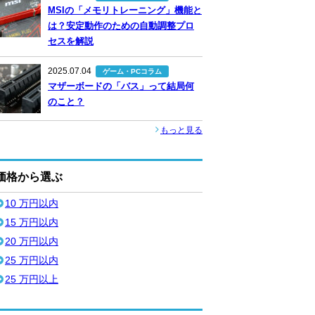
MSIの「メモリトレーニング」機能と
は？安定動作のための自動調整プロ
セスを解説
2025.07.04
ゲーム・PCコラム
マザーボードの「バス」って結局何
のこと？
もっと見る
価格から選ぶ
10 万円以内
15 万円以内
20 万円以内
25 万円以内
25 万円以上