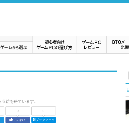
る収益を得ています。
0
0
ト
いいね！
ブックマーク