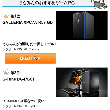
1
第
位
GALLERIA XPC7A-R57-GD
うらみんが感動した一押しモデル！
グラボ：RTX5070（12GB）
価格を見る
2
第
位
G-Tune DG-I7G6T
RTX4060Ti搭載なのに安い！
グラボ：RTX4060Ti（8GB）