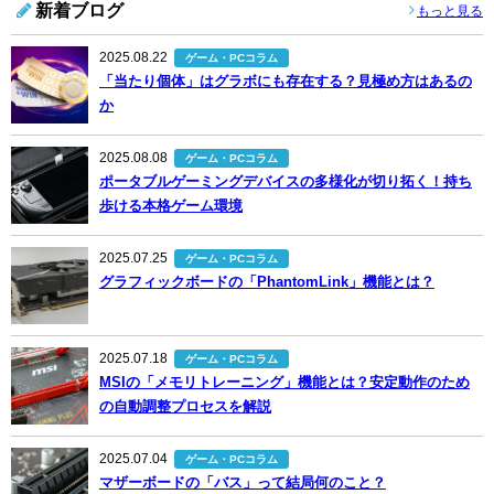
新着ブログ
もっと見る
2025.08.22
ゲーム・PCコラム
「当たり個体」はグラボにも存在する？見極め方はあるの
か
2025.08.08
ゲーム・PCコラム
ポータブルゲーミングデバイスの多様化が切り拓く！持ち
歩ける本格ゲーム環境
2025.07.25
ゲーム・PCコラム
グラフィックボードの「PhantomLink」機能とは？
2025.07.18
ゲーム・PCコラム
MSIの「メモリトレーニング」機能とは？安定動作のため
の自動調整プロセスを解説
2025.07.04
ゲーム・PCコラム
マザーボードの「バス」って結局何のこと？