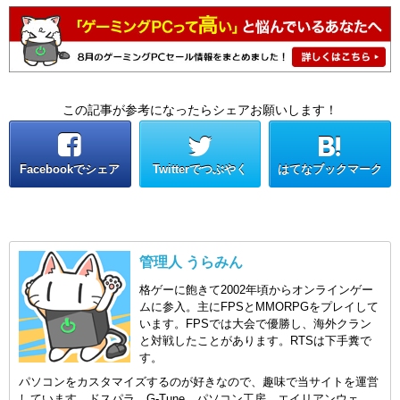
この記事が参考になったらシェアお願いします！
Facebookでシェア
Twitterでつぶやく
はてなブックマーク
管理人 うらみん
格ゲーに飽きて2002年頃からオンラインゲー
ムに参入。主にFPSとMMORPGをプレイして
います。FPSでは大会で優勝し、海外クラン
と対戦したことがあります。RTSは下手糞で
す。
パソコンをカスタマイズするのが好きなので、趣味で当サイトを運営
しています。ドスパラ、G-Tune、パソコン工房、エイリアンウェ