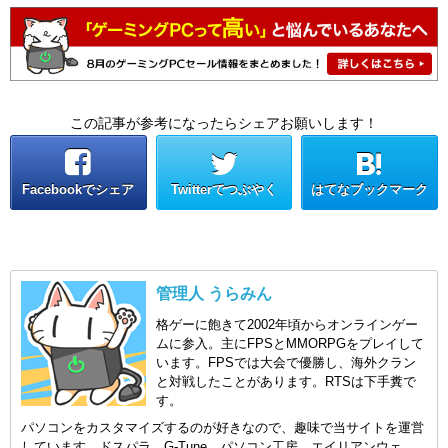
この記事が参考になったらシェアお願いします！
Facebookでシェア
Twitterでつぶやく
はてなブックマーク
管理人 うらみん
格ゲーに飽きて2002年頃からオンラインゲー
ムに参入。主にFPSとMMORPGをプレイして
います。FPSでは大会で優勝し、海外クラン
と対戦したことがあります。RTSは下手糞で
す。
パソコンをカスタマイズするのが好きなので、趣味で当サイトを運営
しています。ドスパラ、G-Tune、パソコン工房、エイリアンウェ