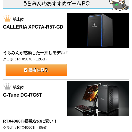
1
第
位
GALLERIA XPC7A-R57-GD
うらみんが感動した一押しモデル！
グラボ：RTX5070（12GB）
価格を見る
2
第
位
G-Tune DG-I7G6T
RTX4060Ti搭載なのに安い！
グラボ：RTX4060Ti（8GB）