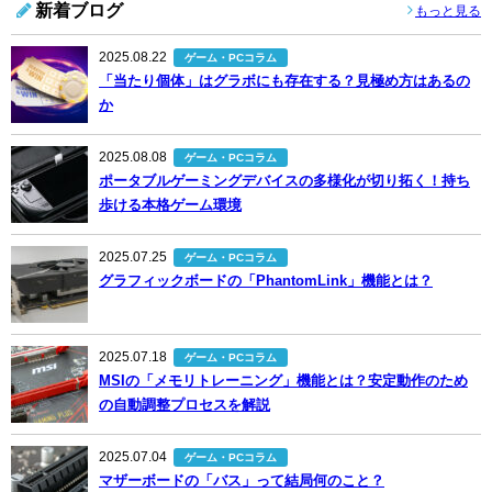
新着ブログ
もっと見る
2025.08.22
ゲーム・PCコラム
「当たり個体」はグラボにも存在する？見極め方はあるの
か
2025.08.08
ゲーム・PCコラム
ポータブルゲーミングデバイスの多様化が切り拓く！持ち
歩ける本格ゲーム環境
2025.07.25
ゲーム・PCコラム
グラフィックボードの「PhantomLink」機能とは？
2025.07.18
ゲーム・PCコラム
MSIの「メモリトレーニング」機能とは？安定動作のため
の自動調整プロセスを解説
2025.07.04
ゲーム・PCコラム
マザーボードの「バス」って結局何のこと？