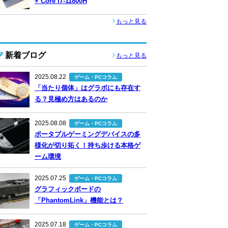
+ Core i7-11800H
もっと見る
新着ブログ
もっと見る
2025.08.22
ゲーム・PCコラム
「当たり個体」はグラボにも存在す
る？見極め方はあるのか
2025.08.08
ゲーム・PCコラム
ポータブルゲーミングデバイスの多
様化が切り拓く！持ち歩ける本格ゲ
ーム環境
2025.07.25
ゲーム・PCコラム
グラフィックボードの
「PhantomLink」機能とは？
2025.07.18
ゲーム・PCコラム