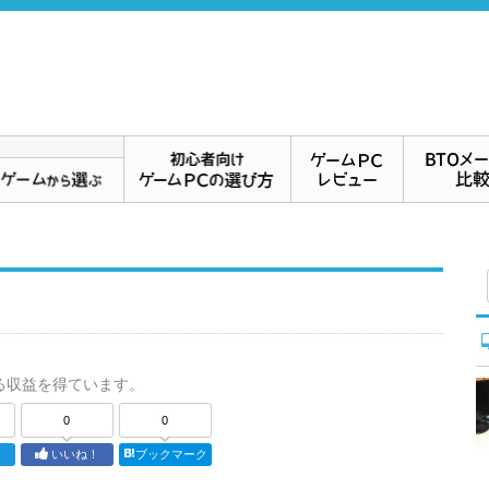
る収益を得ています。
0
0
ト
いいね！
ブックマーク