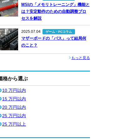
MSIの「メモリトレーニング」機能と
は？安定動作のための自動調整プロ
セスを解説
2025.07.04
ゲーム・PCコラム
マザーボードの「バス」って結局何
のこと？
もっと見る
価格から選ぶ
10 万円以内
15 万円以内
20 万円以内
25 万円以内
25 万円以上