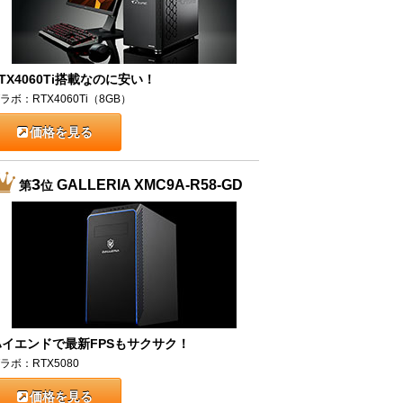
TX4060Ti搭載なのに安い！
ラボ：RTX4060Ti（8GB）
価格を見る
3
GALLERIA XMC9A-R58-GD
第
位
ハイエンドで最新FPSもサクサク！
ラボ：RTX5080
価格を見る