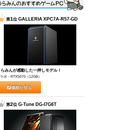
1
GALLERIA XPC7A-R57-GD
第
位
うらみんが感動した一押しモデル！
ラボ：RTX5070（12GB）
価格を見る
2
G-Tune DG-I7G6T
第
位