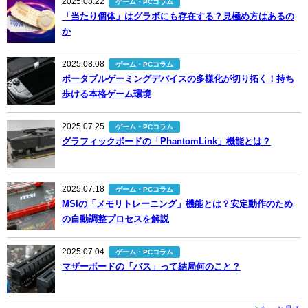
2025.08.22
ゲーム・PCコラム
「当たり個体」はグラボにも存在する？見極め方はあるの
か
2025.08.08
ゲーム・PCコラム
ポータブルゲーミングデバイスの多様化が切り拓く！持ち
歩ける本格ゲーム環境
2025.07.25
ゲーム・PCコラム
グラフィックボードの「PhantomLink」機能とは？
2025.07.18
ゲーム・PCコラム
MSIの「メモリトレーニング」機能とは？安定動作のため
の自動調整プロセスを解説
2025.07.04
ゲーム・PCコラム
マザーボードの「バス」って結局何のこと？