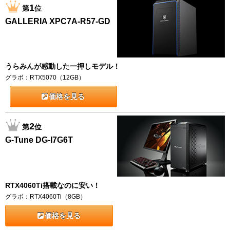
1
第
位
GALLERIA XPC7A-R57-GD
うらみんが感動した一押しモデル！
グラボ：RTX5070（12GB）
価格を見る
2
第
位
G-Tune DG-I7G6T
RTX4060Ti搭載なのに安い！
グラボ：RTX4060Ti（8GB）
価格を見る