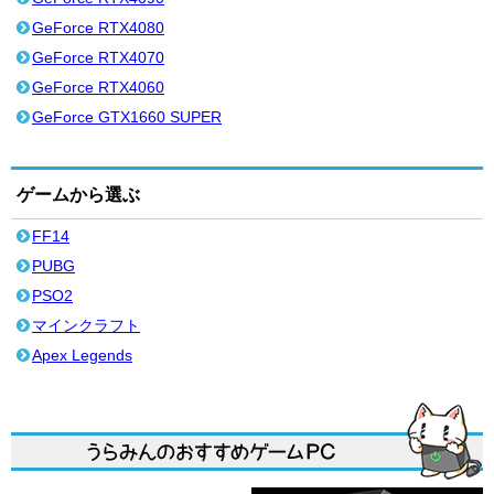
GeForce RTX4080
GeForce RTX4070
GeForce RTX4060
GeForce GTX1660 SUPER
ゲームから選ぶ
FF14
PUBG
PSO2
マインクラフト
Apex Legends