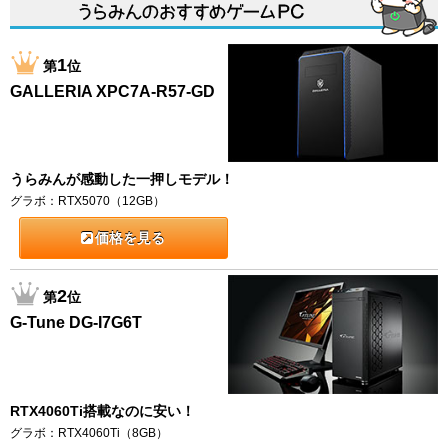
1
第
位
GALLERIA XPC7A-R57-GD
うらみんが感動した一押しモデル！
グラボ：RTX5070（12GB）
価格を見る
2
第
位
G-Tune DG-I7G6T
RTX4060Ti搭載なのに安い！
グラボ：RTX4060Ti（8GB）