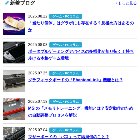
新着ブログ
もっと見る
2025.08.22
ゲーム・PCコラム
「当たり個体」はグラボにも存在する？見極め方はあるの
か
2025.08.08
ゲーム・PCコラム
ポータブルゲーミングデバイスの多様化が切り拓く！持ち
歩ける本格ゲーム環境
2025.07.25
ゲーム・PCコラム
グラフィックボードの「PhantomLink」機能とは？
2025.07.18
ゲーム・PCコラム
MSIの「メモリトレーニング」機能とは？安定動作のため
の自動調整プロセスを解説
2025.07.04
ゲーム・PCコラム
マザーボードの「バス」って結局何のこと？