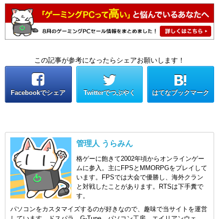
この記事が参考になったらシェアお願いします！
Facebookでシェア
Twitterでつぶやく
はてなブックマーク
管理人 うらみん
格ゲーに飽きて2002年頃からオンラインゲー
ムに参入。主にFPSとMMORPGをプレイして
います。FPSでは大会で優勝し、海外クラン
と対戦したことがあります。RTSは下手糞で
す。
パソコンをカスタマイズするのが好きなので、趣味で当サイトを運営
しています。ドスパラ、G-Tune、パソコン工房、エイリアンウェ