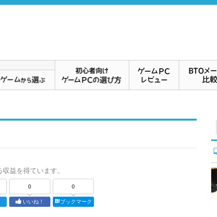
る収益を得ています。
0
0
ト
いいね！
ブックマーク