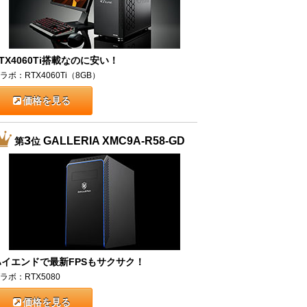
TX4060Ti搭載なのに安い！
ラボ：RTX4060Ti（8GB）
価格を見る
3
GALLERIA XMC9A-R58-GD
第
位
ハイエンドで最新FPSもサクサク！
ラボ：RTX5080
価格を見る