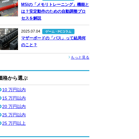
MSIの「メモリトレーニング」機能と
は？安定動作のための自動調整プロ
セスを解説
2025.07.04
ゲーム・PCコラム
マザーボードの「バス」って結局何
のこと？
もっと見る
価格から選ぶ
10 万円以内
15 万円以内
20 万円以内
25 万円以内
25 万円以上