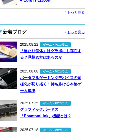
+ Core i7-11800H
もっと見る
新着ブログ
もっと見る
2025.08.22
ゲーム・PCコラム
「当たり個体」はグラボにも存在す
る？見極め方はあるのか
2025.08.08
ゲーム・PCコラム
ポータブルゲーミングデバイスの多
様化が切り拓く！持ち歩ける本格ゲ
ーム環境
2025.07.25
ゲーム・PCコラム
グラフィックボードの
「PhantomLink」機能とは？
2025.07.18
ゲーム・PCコラム