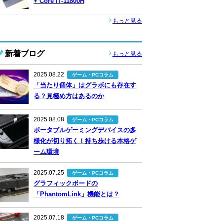
+ Core i7-11800H
もっと見る
新着ブログ
もっと見る
2025.08.22
ゲーム・PCコラム
「当たり個体」はグラボにも存在す
る？見極め方はあるのか
2025.08.08
ゲーム・PCコラム
ポータブルゲーミングデバイスの多
様化が切り拓く！持ち歩ける本格ゲ
ーム環境
2025.07.25
ゲーム・PCコラム
グラフィックボードの
「PhantomLink」機能とは？
2025.07.18
ゲーム・PCコラム