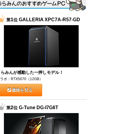
1
GALLERIA XPC7A-R57-GD
第
位
うらみんが感動した一押しモデル！
ラボ：RTX5070（12GB）
価格を見る
2
G-Tune DG-I7G6T
第
位