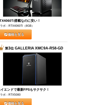
TX4060Ti搭載なのに安い！
ラボ：RTX4060Ti（8GB）
価格を見る
3
GALLERIA XMC9A-R58-GD
第
位
ハイエンドで最新FPSもサクサク！
ラボ：RTX5080
価格を見る