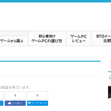
る収益を得ています。
0
0
ト
いいね！
ブックマーク