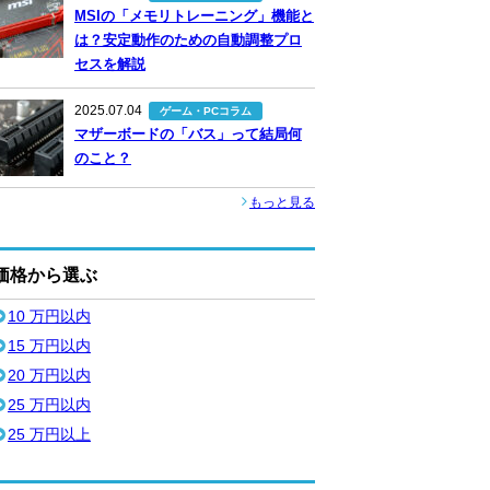
MSIの「メモリトレーニング」機能と
は？安定動作のための自動調整プロ
セスを解説
2025.07.04
ゲーム・PCコラム
マザーボードの「バス」って結局何
のこと？
もっと見る
価格から選ぶ
10 万円以内
15 万円以内
20 万円以内
25 万円以内
25 万円以上