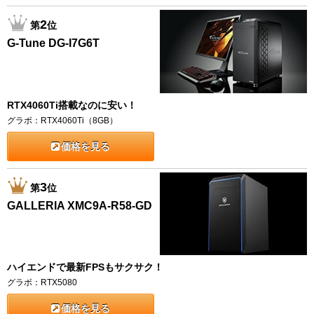
2
第
位
G-Tune DG-I7G6T
RTX4060Ti搭載なのに安い！
グラボ：RTX4060Ti（8GB）
価格を見る
3
第
位
GALLERIA XMC9A-R58-GD
ハイエンドで最新FPSもサクサク！
グラボ：RTX5080
価格を見る