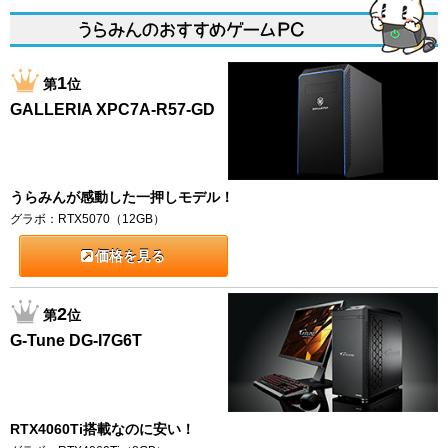
1
第
位
GALLERIA XPC7A-R57-GD
うらみんが感動した一押しモデル！
グラボ：RTX5070（12GB）
価格を見る
2
第
位
G-Tune DG-I7G6T
RTX4060Ti搭載なのに安い！