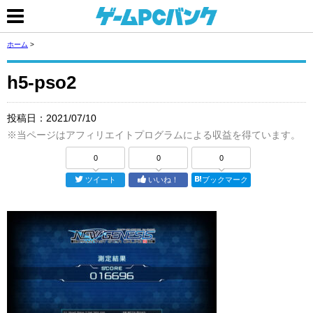
ホーム
>
h5-pso2
投稿日：
2021/07/10
※当ページはアフィリエイトプログラムによる収益を得ています。
0
0
0
ツイート
いいね！
ブックマーク