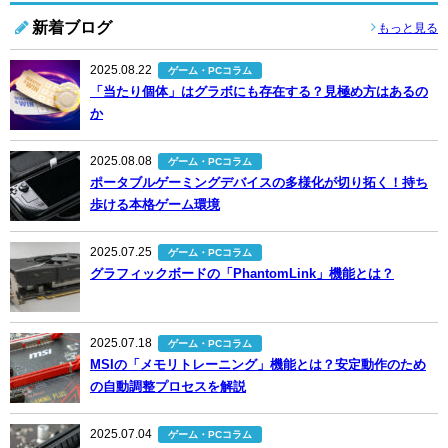
新着ブログ
もっと見る
2025.08.22
ゲーム・PCコラム
「当たり個体」はグラボにも存在する？見極め方はあるの
か
2025.08.08
ゲーム・PCコラム
ポータブルゲーミングデバイスの多様化が切り拓く！持ち
歩ける本格ゲーム環境
2025.07.25
ゲーム・PCコラム
グラフィックボードの「PhantomLink」機能とは？
2025.07.18
ゲーム・PCコラム
MSIの「メモリトレーニング」機能とは？安定動作のため
の自動調整プロセスを解説
2025.07.04
ゲーム・PCコラム