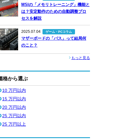
MSIの「メモリトレーニング」機能と
は？安定動作のための自動調整プロ
セスを解説
2025.07.04
ゲーム・PCコラム
マザーボードの「バス」って結局何
のこと？
もっと見る
価格から選ぶ
10 万円以内
15 万円以内
20 万円以内
25 万円以内
25 万円以上