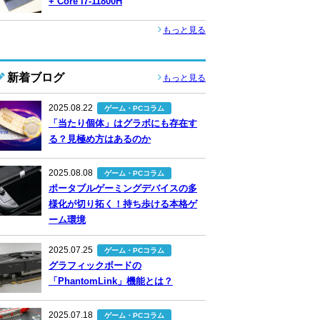
+ Core i7-11800H
もっと見る
新着ブログ
もっと見る
2025.08.22
ゲーム・PCコラム
「当たり個体」はグラボにも存在す
る？見極め方はあるのか
2025.08.08
ゲーム・PCコラム
ポータブルゲーミングデバイスの多
様化が切り拓く！持ち歩ける本格ゲ
ーム環境
2025.07.25
ゲーム・PCコラム
グラフィックボードの
「PhantomLink」機能とは？
2025.07.18
ゲーム・PCコラム