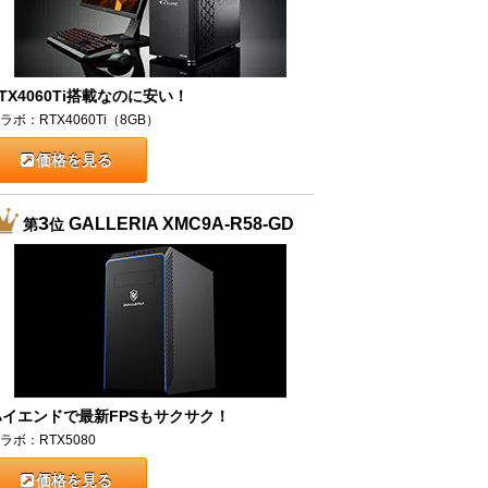
TX4060Ti搭載なのに安い！
ラボ：RTX4060Ti（8GB）
価格を見る
3
GALLERIA XMC9A-R58-GD
第
位
ハイエンドで最新FPSもサクサク！
ラボ：RTX5080
価格を見る