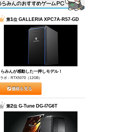
1
GALLERIA XPC7A-R57-GD
第
位
うらみんが感動した一押しモデル！
ラボ：RTX5070（12GB）
価格を見る
2
G-Tune DG-I7G6T
第
位