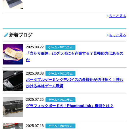
もっと見る
新着ブログ
もっと見る
2025.08.22
ゲーム・PCコラム
「当たり個体」はグラボにも存在する？見極め方はあるの
か
2025.08.08
ゲーム・PCコラム
ポータブルゲーミングデバイスの多様化が切り拓く！持ち
歩ける本格ゲーム環境
2025.07.25
ゲーム・PCコラム
グラフィックボードの「PhantomLink」機能とは？
2025.07.18
ゲーム・PCコラム