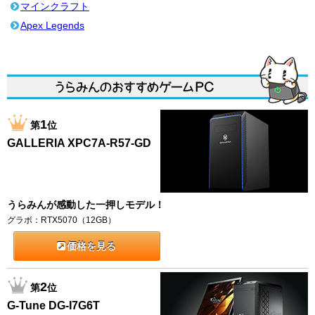
マインクラフト
Apex Legends
1
第
位
GALLERIA XPC7A-R57-GD
うらみんが感動した一押しモデル！
グラボ：RTX5070（12GB）
価格を見る
2
第
位
G-Tune DG-I7G6T