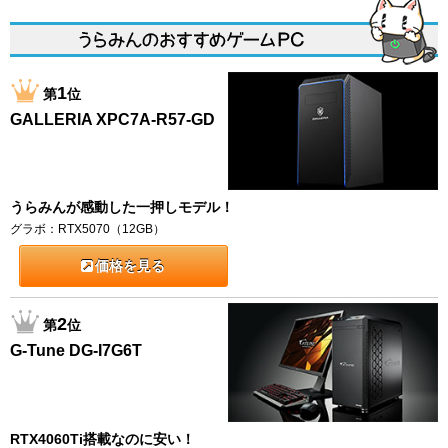
1
第
位
GALLERIA XPC7A-R57-GD
うらみんが感動した一押しモデル！
グラボ：RTX5070（12GB）
価格を見る
2
第
位
G-Tune DG-I7G6T
RTX4060Ti搭載なのに安い！