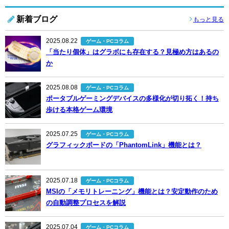
新着ブログ
もっと見る
2025.08.22
ゲーム・PCコラム
「当たり個体」はグラボにも存在する？見極め方はあるの
か
2025.08.08
ゲーム・PCコラム
ポータブルゲーミングデバイスの多様化が切り拓く！持ち
歩ける本格ゲーム環境
2025.07.25
ゲーム・PCコラム
グラフィックボードの「PhantomLink」機能とは？
2025.07.18
ゲーム・PCコラム
MSIの「メモリトレーニング」機能とは？安定動作のため
の自動調整プロセスを解説
2025.07.04
ゲーム・PCコラム