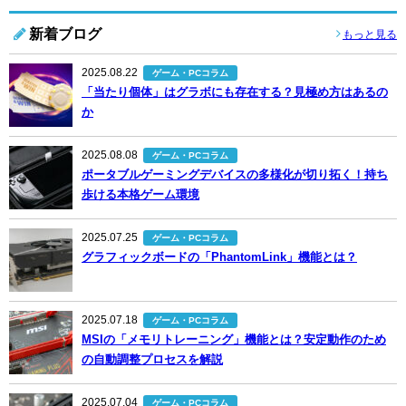
新着ブログ
もっと見る
2025.08.22
ゲーム・PCコラム
「当たり個体」はグラボにも存在する？見極め方はあるの
か
2025.08.08
ゲーム・PCコラム
ポータブルゲーミングデバイスの多様化が切り拓く！持ち
歩ける本格ゲーム環境
2025.07.25
ゲーム・PCコラム
グラフィックボードの「PhantomLink」機能とは？
2025.07.18
ゲーム・PCコラム
MSIの「メモリトレーニング」機能とは？安定動作のため
の自動調整プロセスを解説
2025.07.04
ゲーム・PCコラム