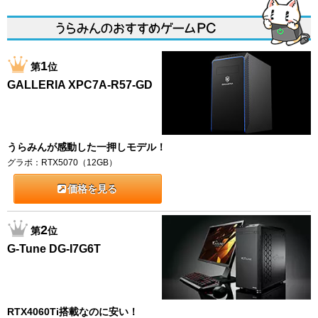
1
第
位
GALLERIA XPC7A-R57-GD
うらみんが感動した一押しモデル！
グラボ：RTX5070（12GB）
価格を見る
2
第
位
G-Tune DG-I7G6T
RTX4060Ti搭載なのに安い！