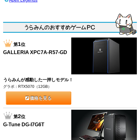
Apex Legends
1
第
位
GALLERIA XPC7A-R57-GD
うらみんが感動した一押しモデル！
グラボ：RTX5070（12GB）
価格を見る
2
第
位
G-Tune DG-I7G6T