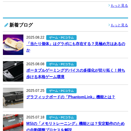
もっと見る
新着ブログ
もっと見る
2025.08.22
ゲーム・PCコラム
「当たり個体」はグラボにも存在する？見極め方はあるの
か
2025.08.08
ゲーム・PCコラム
ポータブルゲーミングデバイスの多様化が切り拓く！持ち
歩ける本格ゲーム環境
2025.07.25
ゲーム・PCコラム
グラフィックボードの「PhantomLink」機能とは？
2025.07.18
ゲーム・PCコラム
MSIの「メモリトレーニング」機能とは？安定動作のため
の自動調整プロセスを解説