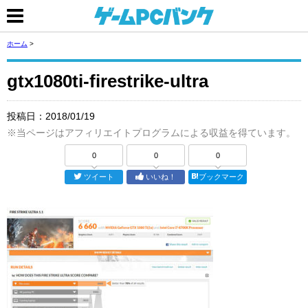
ホーム
>
gtx1080ti-firestrike-ultra
投稿日：
2018/01/19
※当ページはアフィリエイトプログラムによる収益を得ています。
0
0
0
ツイート
いいね！
ブックマーク