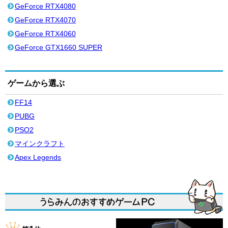
GeForce RTX4080
GeForce RTX4070
GeForce RTX4060
GeForce GTX1660 SUPER
ゲームから選ぶ
FF14
PUBG
PSO2
マインクラフト
Apex Legends