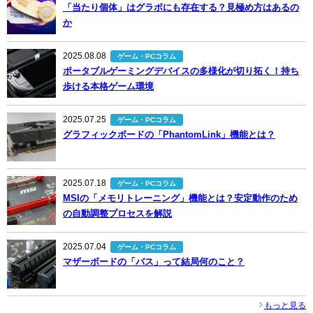
「当たり個体」はグラボにも存在する？見極め方はあるの
か
2025.08.08
ゲーム・PCコラム
ポータブルゲーミングデバイスの多様化が切り拓く！持ち
歩ける本格ゲーム環境
2025.07.25
ゲーム・PCコラム
グラフィックボードの「PhantomLink」機能とは？
2025.07.18
ゲーム・PCコラム
MSIの「メモリトレーニング」機能とは？安定動作のため
の自動調整プロセスを解説
2025.07.04
ゲーム・PCコラム
マザーボードの「バス」って結局何のこと？
もっと見る