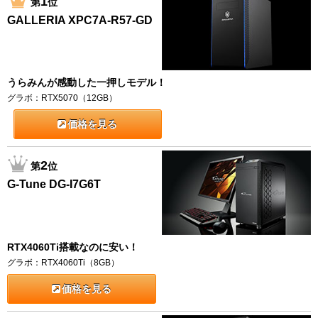
1
第
位
GALLERIA XPC7A-R57-GD
うらみんが感動した一押しモデル！
グラボ：RTX5070（12GB）
価格を見る
2
第
位
G-Tune DG-I7G6T
RTX4060Ti搭載なのに安い！
グラボ：RTX4060Ti（8GB）
価格を見る