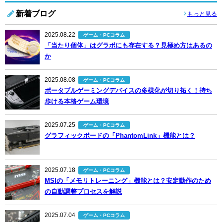
新着ブログ
もっと見る
2025.08.22
ゲーム・PCコラム
「当たり個体」はグラボにも存在する？見極め方はあるの
か
2025.08.08
ゲーム・PCコラム
ポータブルゲーミングデバイスの多様化が切り拓く！持ち
歩ける本格ゲーム環境
2025.07.25
ゲーム・PCコラム
グラフィックボードの「PhantomLink」機能とは？
2025.07.18
ゲーム・PCコラム
MSIの「メモリトレーニング」機能とは？安定動作のため
の自動調整プロセスを解説
2025.07.04
ゲーム・PCコラム