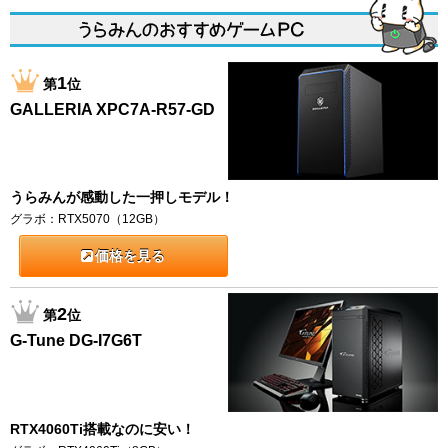
1
第
位
GALLERIA XPC7A-R57-GD
うらみんが感動した一押しモデル！
グラボ：RTX5070（12GB）
価格を見る
2
第
位
G-Tune DG-I7G6T
RTX4060Ti搭載なのに安い！