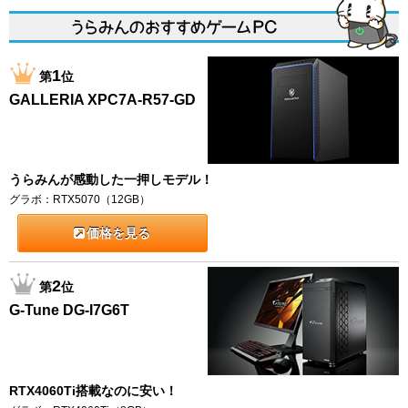
1
第
位
GALLERIA XPC7A-R57-GD
うらみんが感動した一押しモデル！
グラボ：RTX5070（12GB）
価格を見る
2
第
位
G-Tune DG-I7G6T
RTX4060Ti搭載なのに安い！