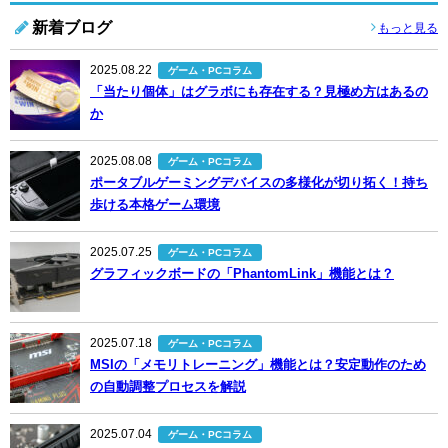
新着ブログ
もっと見る
2025.08.22
ゲーム・PCコラム
「当たり個体」はグラボにも存在する？見極め方はあるの
か
2025.08.08
ゲーム・PCコラム
ポータブルゲーミングデバイスの多様化が切り拓く！持ち
歩ける本格ゲーム環境
2025.07.25
ゲーム・PCコラム
グラフィックボードの「PhantomLink」機能とは？
2025.07.18
ゲーム・PCコラム
MSIの「メモリトレーニング」機能とは？安定動作のため
の自動調整プロセスを解説
2025.07.04
ゲーム・PCコラム