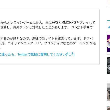
頃からオンラインゲームに参入。主にFPSとMMORPGをプレイして
で優勝し、海外クランと対戦したことがあります。RTSは下手糞で
ズするのが好きなので、趣味で当サイトを運営しています。ドスパ
コン工房、エイリアンウェア、HP、フロンティアなどのゲーミングPCを
す。
ったら、Twitterで気軽に質問してください(╹◡╹)