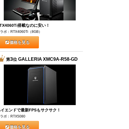
TX4060Ti搭載なのに安い！
ラボ：RTX4060Ti（8GB）
価格を見る
3
GALLERIA XMC9A-R58-GD
第
位
ハイエンドで最新FPSもサクサク！
ラボ：RTX5080
価格を見る