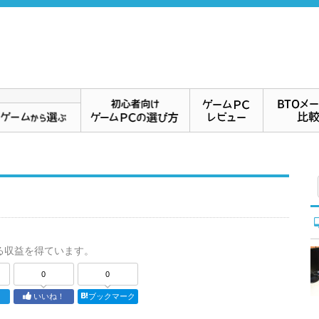
る収益を得ています。
0
0
ト
いいね！
ブックマーク