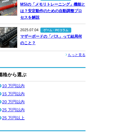
MSIの「メモリトレーニング」機能と
は？安定動作のための自動調整プロ
セスを解説
2025.07.04
ゲーム・PCコラム
マザーボードの「バス」って結局何
のこと？
もっと見る
価格から選ぶ
10 万円以内
15 万円以内
20 万円以内
25 万円以内
25 万円以上