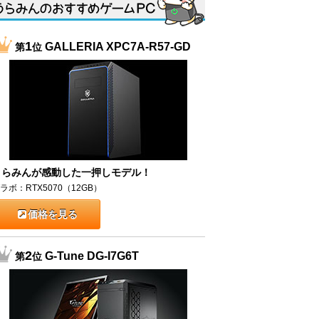
1
GALLERIA XPC7A-R57-GD
第
位
うらみんが感動した一押しモデル！
ラボ：RTX5070（12GB）
価格を見る
2
G-Tune DG-I7G6T
第
位