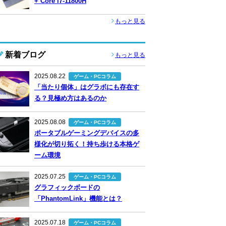
+ Core i7-11800H
もっと見る
新着ブログ
もっと見る
2025.08.22
ゲーム・PCコラム
「当たり個体」はグラボにも存在す
る？見極め方はあるのか
2025.08.08
ゲーム・PCコラム
ポータブルゲーミングデバイスの多
様化が切り拓く！持ち歩ける本格ゲ
ーム環境
2025.07.25
ゲーム・PCコラム
グラフィックボードの
「PhantomLink」機能とは？
2025.07.18
ゲーム・PCコラム