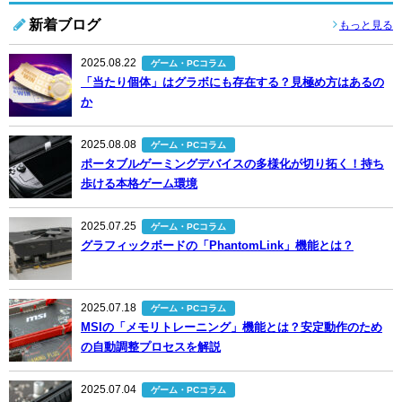
新着ブログ
もっと見る
2025.08.22
ゲーム・PCコラム
「当たり個体」はグラボにも存在する？見極め方はあるの
か
2025.08.08
ゲーム・PCコラム
ポータブルゲーミングデバイスの多様化が切り拓く！持ち
歩ける本格ゲーム環境
2025.07.25
ゲーム・PCコラム
グラフィックボードの「PhantomLink」機能とは？
2025.07.18
ゲーム・PCコラム
MSIの「メモリトレーニング」機能とは？安定動作のため
の自動調整プロセスを解説
2025.07.04
ゲーム・PCコラム