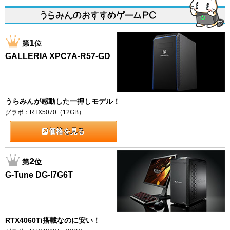
1
第
位
GALLERIA XPC7A-R57-GD
うらみんが感動した一押しモデル！
グラボ：RTX5070（12GB）
価格を見る
2
第
位
G-Tune DG-I7G6T
RTX4060Ti搭載なのに安い！