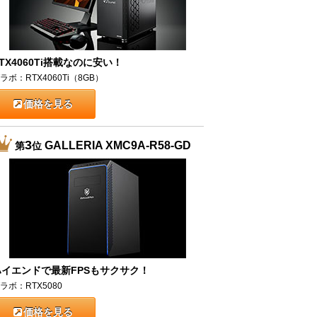
TX4060Ti搭載なのに安い！
ラボ：RTX4060Ti（8GB）
価格を見る
3
GALLERIA XMC9A-R58-GD
第
位
ハイエンドで最新FPSもサクサク！
ラボ：RTX5080
価格を見る