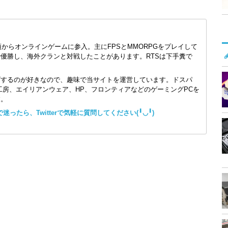
頃からオンラインゲームに参入。主にFPSとMMORPGをプレイして
で優勝し、海外クランと対戦したことがあります。RTSは下手糞で
ズするのが好きなので、趣味で当サイトを運営しています。ドスパ
コン工房、エイリアンウェア、HP、フロンティアなどのゲーミングPCを
す。
ったら、Twitterで気軽に質問してください(╹◡╹)