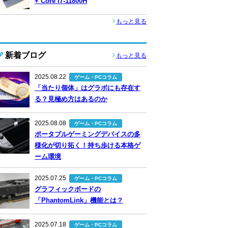
+ Core i7-11800H
もっと見る
新着ブログ
もっと見る
2025.08.22
ゲーム・PCコラム
「当たり個体」はグラボにも存在す
る？見極め方はあるのか
2025.08.08
ゲーム・PCコラム
ポータブルゲーミングデバイスの多
様化が切り拓く！持ち歩ける本格ゲ
ーム環境
2025.07.25
ゲーム・PCコラム
グラフィックボードの
「PhantomLink」機能とは？
2025.07.18
ゲーム・PCコラム