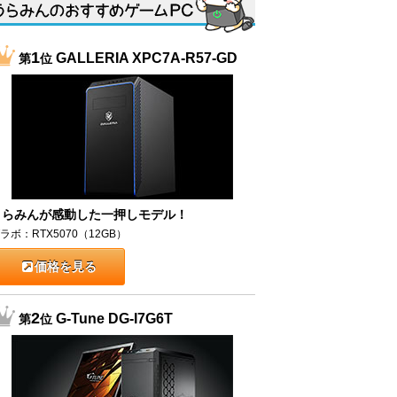
1
GALLERIA XPC7A-R57-GD
第
位
うらみんが感動した一押しモデル！
ラボ：RTX5070（12GB）
価格を見る
2
G-Tune DG-I7G6T
第
位