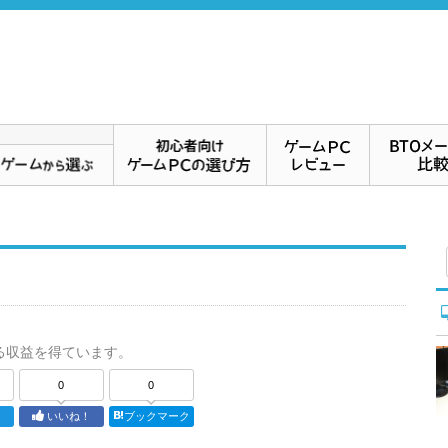
る収益を得ています。
0
0
ト
いいね！
ブックマーク