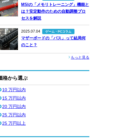
MSIの「メモリトレーニング」機能と
は？安定動作のための自動調整プロ
セスを解説
2025.07.04
ゲーム・PCコラム
マザーボードの「バス」って結局何
のこと？
もっと見る
価格から選ぶ
10 万円以内
15 万円以内
20 万円以内
25 万円以内
25 万円以上