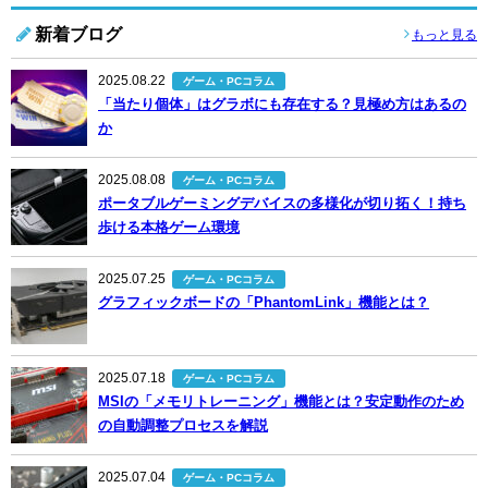
新着ブログ
もっと見る
2025.08.22
ゲーム・PCコラム
「当たり個体」はグラボにも存在する？見極め方はあるの
か
2025.08.08
ゲーム・PCコラム
ポータブルゲーミングデバイスの多様化が切り拓く！持ち
歩ける本格ゲーム環境
2025.07.25
ゲーム・PCコラム
グラフィックボードの「PhantomLink」機能とは？
2025.07.18
ゲーム・PCコラム
MSIの「メモリトレーニング」機能とは？安定動作のため
の自動調整プロセスを解説
2025.07.04
ゲーム・PCコラム