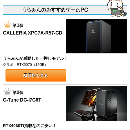
1
第
位
GALLERIA XPC7A-R57-GD
うらみんが感動した一押しモデル！
グラボ：RTX5070（12GB）
価格を見る
2
第
位
G-Tune DG-I7G6T
RTX4060Ti搭載なのに安い！