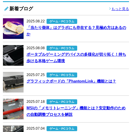
新着ブログ
もっと見る
2025.08.22
ゲーム・PCコラム
「当たり個体」はグラボにも存在する？見極め方はあるの
か
2025.08.08
ゲーム・PCコラム
ポータブルゲーミングデバイスの多様化が切り拓く！持ち
歩ける本格ゲーム環境
2025.07.25
ゲーム・PCコラム
グラフィックボードの「PhantomLink」機能とは？
2025.07.18
ゲーム・PCコラム
MSIの「メモリトレーニング」機能とは？安定動作のため
の自動調整プロセスを解説
2025.07.04
ゲーム・PCコラム