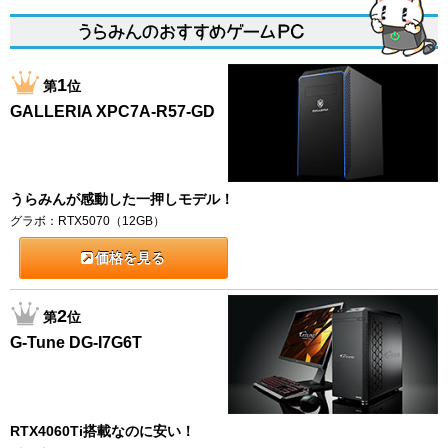
1
第
位
GALLERIA XPC7A-R57-GD
うらみんが感動した一押しモデル！
グラボ：RTX5070（12GB）
価格を見る
2
第
位
G-Tune DG-I7G6T
RTX4060Ti搭載なのに安い！