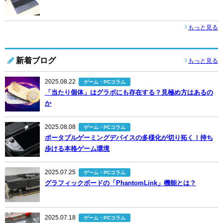
もっと見る
新着ブログ
もっと見る
2025.08.22
ゲーム・PCコラム
「当たり個体」はグラボにも存在する？見極め方はあるの
か
2025.08.08
ゲーム・PCコラム
ポータブルゲーミングデバイスの多様化が切り拓く！持ち
歩ける本格ゲーム環境
2025.07.25
ゲーム・PCコラム
グラフィックボードの「PhantomLink」機能とは？
2025.07.18
ゲーム・PCコラム