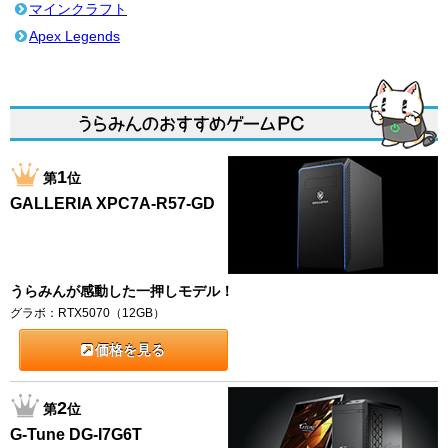
マインクラフト
Apex Legends
1
第
位
GALLERIA XPC7A-R57-GD
うらみんが感動した一押しモデル！
グラボ：RTX5070（12GB）
価格を見る
2
第
位
G-Tune DG-I7G6T