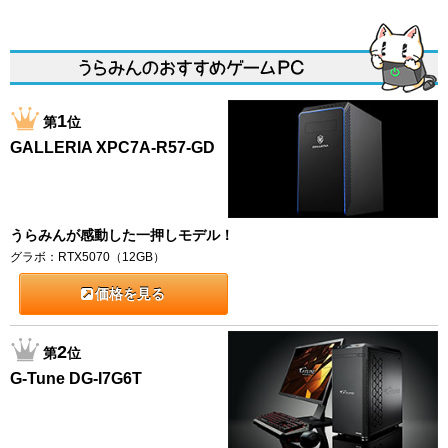
1
第
位
GALLERIA XPC7A-R57-GD
うらみんが感動した一押しモデル！
グラボ：RTX5070（12GB）
価格を見る
2
第
位
G-Tune DG-I7G6T