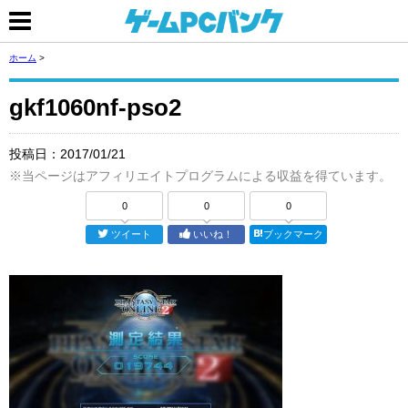
ホーム
>
gkf1060nf-pso2
投稿日：
2017/01/21
※当ページはアフィリエイトプログラムによる収益を得ています。
0
0
0
ツイート
いいね！
ブックマーク