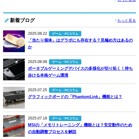
新着ブログ
もっと見る
2025.08.22
ゲーム・PCコラム
「当たり個体」はグラボにも存在する？見極め方はあるの
か
2025.08.08
ゲーム・PCコラム
ポータブルゲーミングデバイスの多様化が切り拓く！持ち
歩ける本格ゲーム環境
2025.07.25
ゲーム・PCコラム
グラフィックボードの「PhantomLink」機能とは？
2025.07.18
ゲーム・PCコラム
MSIの「メモリトレーニング」機能とは？安定動作のため
の自動調整プロセスを解説