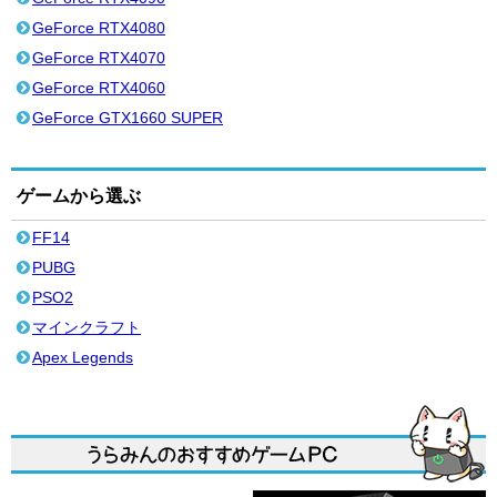
GeForce RTX4080
GeForce RTX4070
GeForce RTX4060
GeForce GTX1660 SUPER
ゲームから選ぶ
FF14
PUBG
PSO2
マインクラフト
Apex Legends