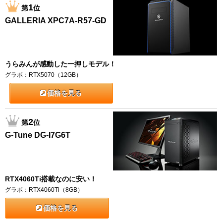
1
第
位
GALLERIA XPC7A-R57-GD
うらみんが感動した一押しモデル！
グラボ：RTX5070（12GB）
価格を見る
2
第
位
G-Tune DG-I7G6T
RTX4060Ti搭載なのに安い！
グラボ：RTX4060Ti（8GB）
価格を見る