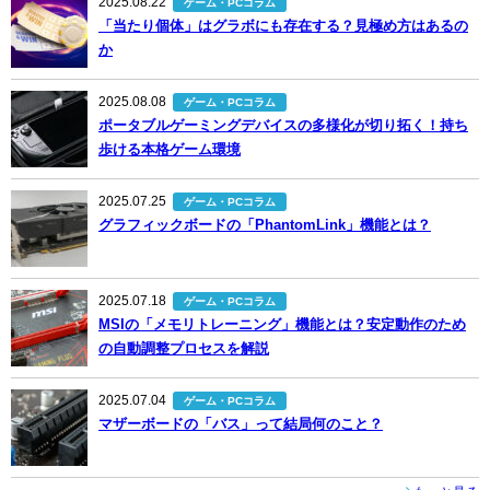
2025.08.22
ゲーム・PCコラム
「当たり個体」はグラボにも存在する？見極め方はあるの
か
2025.08.08
ゲーム・PCコラム
ポータブルゲーミングデバイスの多様化が切り拓く！持ち
歩ける本格ゲーム環境
2025.07.25
ゲーム・PCコラム
グラフィックボードの「PhantomLink」機能とは？
2025.07.18
ゲーム・PCコラム
MSIの「メモリトレーニング」機能とは？安定動作のため
の自動調整プロセスを解説
2025.07.04
ゲーム・PCコラム
マザーボードの「バス」って結局何のこと？