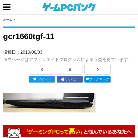
ホーム
>
gcr1660tgf-11
投稿日：
2019/06/03
※当ページはアフィリエイトプログラムによる収益を得ています。
0
0
0
ツイート
いいね！
ブックマーク