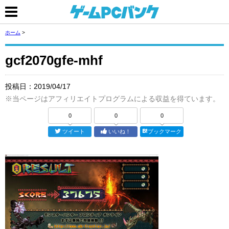
ホーム
>
gcf2070gfe-mhf
投稿日：
2019/04/17
※当ページはアフィリエイトプログラムによる収益を得ています。
0
0
0
ツイート
いいね！
ブックマーク