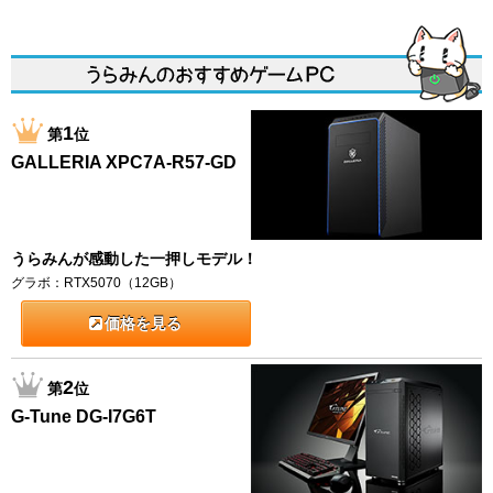
1
第
位
GALLERIA XPC7A-R57-GD
うらみんが感動した一押しモデル！
グラボ：RTX5070（12GB）
価格を見る
2
第
位
G-Tune DG-I7G6T