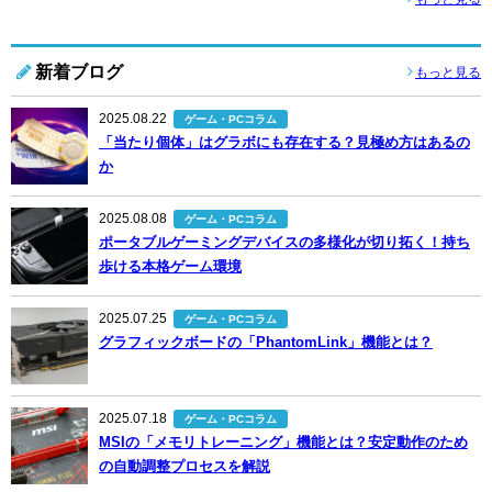
新着ブログ
もっと見る
2025.08.22
ゲーム・PCコラム
「当たり個体」はグラボにも存在する？見極め方はあるの
か
2025.08.08
ゲーム・PCコラム
ポータブルゲーミングデバイスの多様化が切り拓く！持ち
歩ける本格ゲーム環境
2025.07.25
ゲーム・PCコラム
グラフィックボードの「PhantomLink」機能とは？
2025.07.18
ゲーム・PCコラム
MSIの「メモリトレーニング」機能とは？安定動作のため
の自動調整プロセスを解説