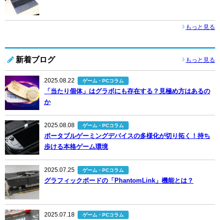
もっと見る
新着ブログ
もっと見る
2025.08.22
ゲーム・PCコラム
「当たり個体」はグラボにも存在する？見極め方はあるの
か
2025.08.08
ゲーム・PCコラム
ポータブルゲーミングデバイスの多様化が切り拓く！持ち
歩ける本格ゲーム環境
2025.07.25
ゲーム・PCコラム
グラフィックボードの「PhantomLink」機能とは？
2025.07.18
ゲーム・PCコラム