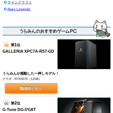
マインクラフト
Apex Legends
1
第
位
GALLERIA XPC7A-R57-GD
うらみんが感動した一押しモデル！
グラボ：RTX5070（12GB）
価格を見る
2
第
位
G-Tune DG-I7G6T