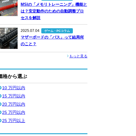
MSIの「メモリトレーニング」機能と
は？安定動作のための自動調整プロ
セスを解説
2025.07.04
ゲーム・PCコラム
マザーボードの「バス」って結局何
のこと？
もっと見る
価格から選ぶ
10 万円以内
15 万円以内
20 万円以内
25 万円以内
25 万円以上