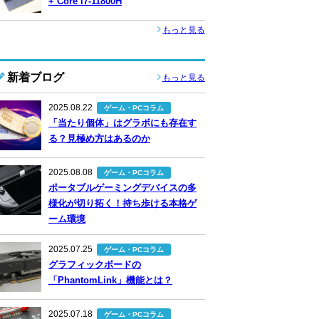
+ Core i7-11800H
もっと見る
新着ブログ
もっと見る
2025.08.22
ゲーム・PCコラム
「当たり個体」はグラボにも存在す
る？見極め方はあるのか
2025.08.08
ゲーム・PCコラム
ポータブルゲーミングデバイスの多
様化が切り拓く！持ち歩ける本格ゲ
ーム環境
2025.07.25
ゲーム・PCコラム
グラフィックボードの
「PhantomLink」機能とは？
2025.07.18
ゲーム・PCコラム