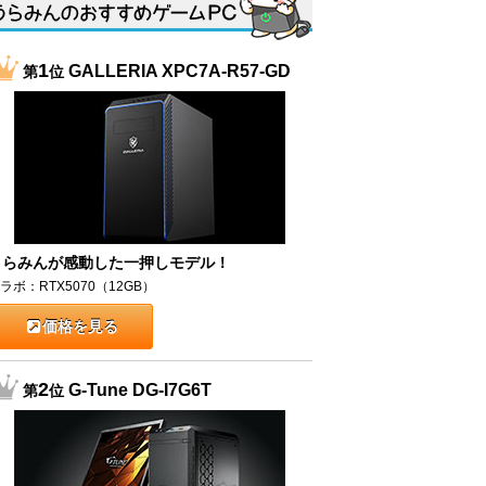
1
GALLERIA XPC7A-R57-GD
第
位
うらみんが感動した一押しモデル！
ラボ：RTX5070（12GB）
価格を見る
2
G-Tune DG-I7G6T
第
位