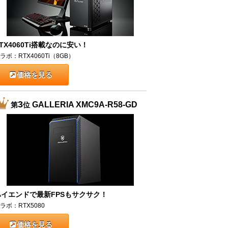
TX4060Ti搭載なのに安い！
ラボ：RTX4060Ti（8GB）
価格を見る
3
GALLERIA XMC9A-R58-GD
第
位
ハイエンドで最新FPSもサクサク！
ラボ：RTX5080
価格を見る