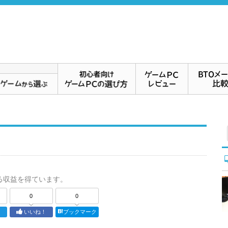
る収益を得ています。
0
0
ト
いいね！
ブックマーク