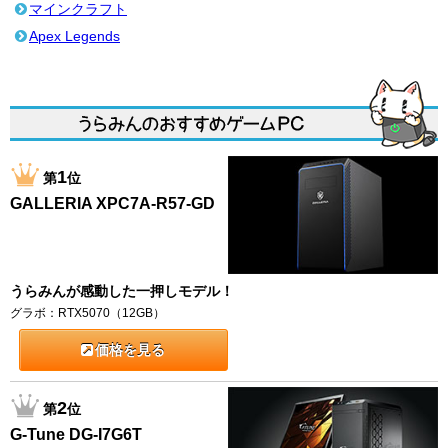
マインクラフト
Apex Legends
1
第
位
GALLERIA XPC7A-R57-GD
うらみんが感動した一押しモデル！
グラボ：RTX5070（12GB）
価格を見る
2
第
位
G-Tune DG-I7G6T