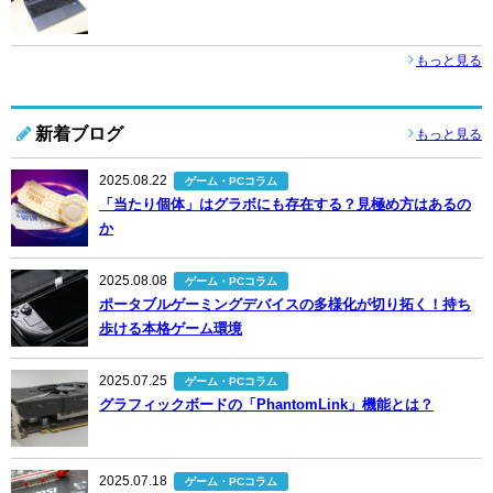
もっと見る
新着ブログ
もっと見る
2025.08.22
ゲーム・PCコラム
「当たり個体」はグラボにも存在する？見極め方はあるの
か
2025.08.08
ゲーム・PCコラム
ポータブルゲーミングデバイスの多様化が切り拓く！持ち
歩ける本格ゲーム環境
2025.07.25
ゲーム・PCコラム
グラフィックボードの「PhantomLink」機能とは？
2025.07.18
ゲーム・PCコラム