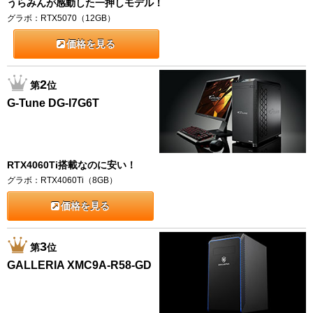
うらみんが感動した一押しモデル！
グラボ：RTX5070（12GB）
価格を見る
2
第
位
G-Tune DG-I7G6T
RTX4060Ti搭載なのに安い！
グラボ：RTX4060Ti（8GB）
価格を見る
3
第
位
GALLERIA XMC9A-R58-GD