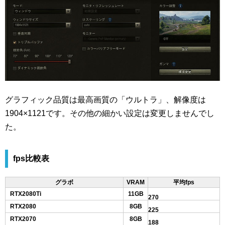
グラフィック品質は最高画質の「ウルトラ」、解像度は
1904×1121です。その他の細かい設定は変更しませんでし
た。
fps比較表
グラボ
VRAM
平均fps
RTX2080Ti
11GB
270
RTX2080
8GB
225
RTX2070
8GB
188