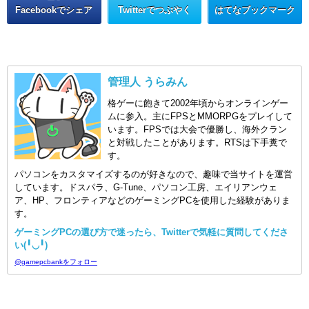
Facebookでシェア
Twitterでつぶやく
はてなブックマーク
管理人 うらみん
格ゲーに飽きて2002年頃からオンラインゲー
ムに参入。主にFPSとMMORPGをプレイして
います。FPSでは大会で優勝し、海外クラン
と対戦したことがあります。RTSは下手糞で
す。
パソコンをカスタマイズするのが好きなので、趣味で当サイトを運営
しています。ドスパラ、G-Tune、パソコン工房、エイリアンウェ
ア、HP、フロンティアなどのゲーミングPCを使用した経験がありま
す。
ゲーミングPCの選び方で迷ったら、Twitterで気軽に質問してくださ
い(╹◡╹)
@gamepcbankをフォロー