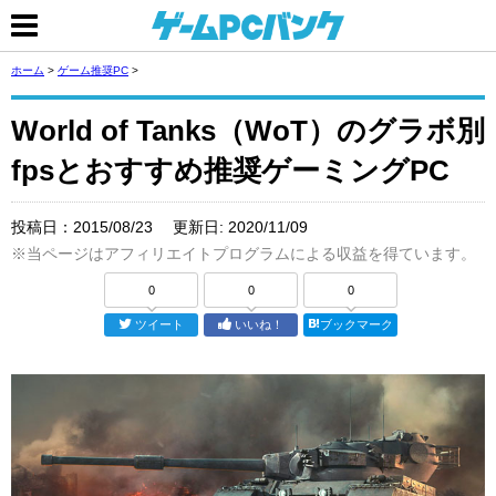
ホーム
>
ゲーム推奨PC
>
World of Tanks（WoT）のグラボ別
fpsとおすすめ推奨ゲーミングPC
投稿日：
2015/08/23
更新日:
2020/11/09
※当ページはアフィリエイトプログラムによる収益を得ています。
0
0
0
ツイート
いいね！
ブックマーク