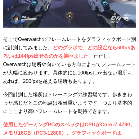
そこでOverwatchのフレームレートをグラフィックボード別
に計測してみました。
どのグラボで、どの設定なら60fpsあ
るいは144fps出せるのかを調べました。
ただし、
Overwatchは場所や向いている方向によってフレームレート
が大幅に変わります。具体的には100fpsしか出ない場所も
あれば、200fpsを越える場所もあります。
今回計測した場所はトレーニングの練習場です。歩きまわ
った感じだとこの地点は相当重いようです。つまり基本的
にここより高いフレームレートを期待できます。
使用したゲーミングPCのスペックはCPUがCore i7-4790、
メモリ16GB（PC3-12800）、グラフィックボードは