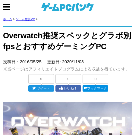
ホーム
>
ゲーム推奨PC
>
Overwatch推奨スペックとグラボ別
fpsとおすすめゲーミングPC
投稿日：
2016/05/25
更新日:
2020/11/03
※当ページはアフィリエイトプログラムによる収益を得ています。
0
0
0
ツイート
いいね！
ブックマーク