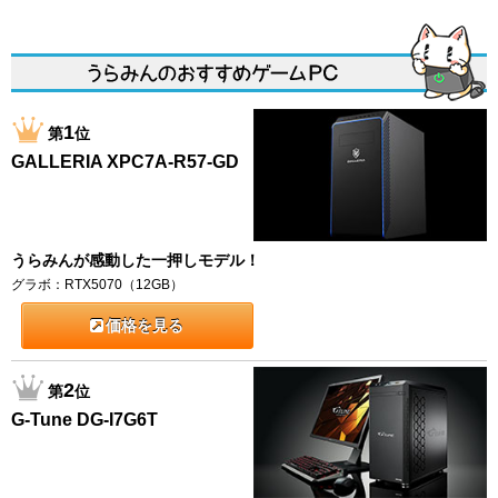
1
第
位
GALLERIA XPC7A-R57-GD
うらみんが感動した一押しモデル！
グラボ：RTX5070（12GB）
価格を見る
2
第
位
G-Tune DG-I7G6T