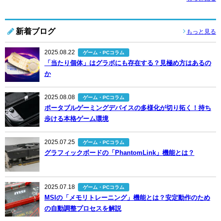
新着ブログ
もっと見る
2025.08.22
ゲーム・PCコラム
「当たり個体」はグラボにも存在する？見極め方はあるの
か
2025.08.08
ゲーム・PCコラム
ポータブルゲーミングデバイスの多様化が切り拓く！持ち
歩ける本格ゲーム環境
2025.07.25
ゲーム・PCコラム
グラフィックボードの「PhantomLink」機能とは？
2025.07.18
ゲーム・PCコラム
MSIの「メモリトレーニング」機能とは？安定動作のため
の自動調整プロセスを解説