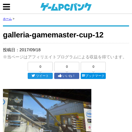
ホーム
>
galleria-gamemaster-cup-12
投稿日：
2017/09/18
※当ページはアフィリエイトプログラムによる収益を得ています。
0
0
0
ツイート
いいね！
ブックマーク