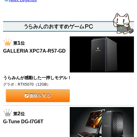
1
第
位
GALLERIA XPC7A-R57-GD
うらみんが感動した一押しモデル！
グラボ：RTX5070（12GB）
価格を見る
2
第
位
G-Tune DG-I7G6T