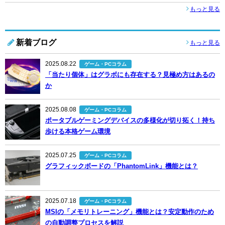
もっと見る
新着ブログ
もっと見る
2025.08.22
ゲーム・PCコラム
「当たり個体」はグラボにも存在する？見極め方はあるの
か
2025.08.08
ゲーム・PCコラム
ポータブルゲーミングデバイスの多様化が切り拓く！持ち
歩ける本格ゲーム環境
2025.07.25
ゲーム・PCコラム
グラフィックボードの「PhantomLink」機能とは？
2025.07.18
ゲーム・PCコラム
MSIの「メモリトレーニング」機能とは？安定動作のため
の自動調整プロセスを解説