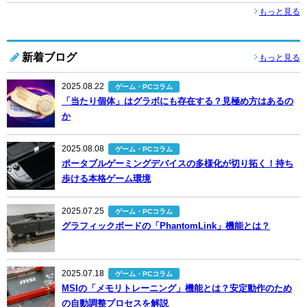
もっと見る
新着ブログ
もっと見る
2025.08.22
ゲーム・PCコラム
「当たり個体」はグラボにも存在する？見極め方はあるの
か
2025.08.08
ゲーム・PCコラム
ポータブルゲーミングデバイスの多様化が切り拓く！持ち
歩ける本格ゲーム環境
2025.07.25
ゲーム・PCコラム
グラフィックボードの「PhantomLink」機能とは？
2025.07.18
ゲーム・PCコラム
MSIの「メモリトレーニング」機能とは？安定動作のため
の自動調整プロセスを解説