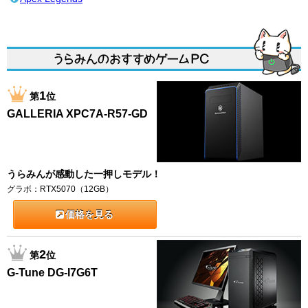
1
第
位
GALLERIA XPC7A-R57-GD
うらみんが感動した一押しモデル！
グラボ：RTX5070（12GB）
価格を見る
2
第
位
G-Tune DG-I7G6T