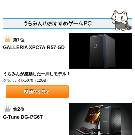
1
第
位
GALLERIA XPC7A-R57-GD
うらみんが感動した一押しモデル！
グラボ：RTX5070（12GB）
価格を見る
2
第
位
G-Tune DG-I7G6T