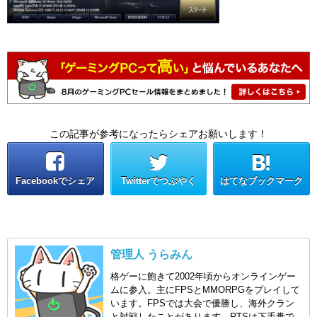
この記事が参考になったらシェアお願いします！
Facebookでシェア
Twitterでつぶやく
はてなブックマーク
管理人 うらみん
格ゲーに飽きて2002年頃からオンラインゲー
ムに参入。主にFPSとMMORPGをプレイして
います。FPSでは大会で優勝し、海外クラン
と対戦したことがあります。RTSは下手糞で