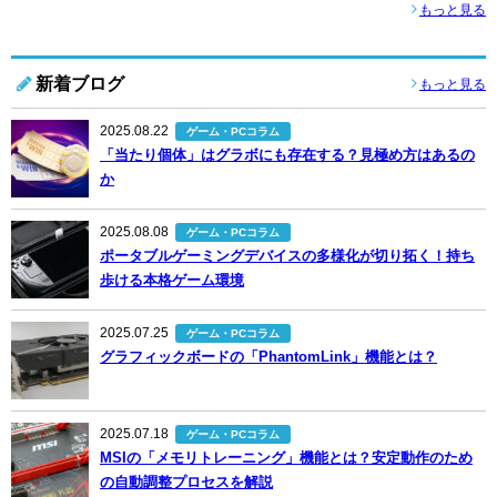
もっと見る
新着ブログ
もっと見る
2025.08.22
ゲーム・PCコラム
「当たり個体」はグラボにも存在する？見極め方はあるの
か
2025.08.08
ゲーム・PCコラム
ポータブルゲーミングデバイスの多様化が切り拓く！持ち
歩ける本格ゲーム環境
2025.07.25
ゲーム・PCコラム
グラフィックボードの「PhantomLink」機能とは？
2025.07.18
ゲーム・PCコラム
MSIの「メモリトレーニング」機能とは？安定動作のため
の自動調整プロセスを解説