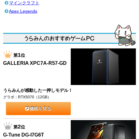
マインクラフト
Apex Legends
1
第
位
GALLERIA XPC7A-R57-GD
うらみんが感動した一押しモデル！
グラボ：RTX5070（12GB）
価格を見る
2
第
位
G-Tune DG-I7G6T