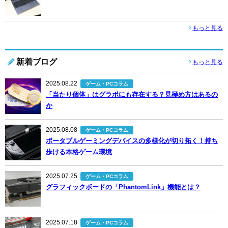
もっと見る
新着ブログ
もっと見る
2025.08.22
ゲーム・PCコラム
「当たり個体」はグラボにも存在する？見極め方はあるの
か
2025.08.08
ゲーム・PCコラム
ポータブルゲーミングデバイスの多様化が切り拓く！持ち
歩ける本格ゲーム環境
2025.07.25
ゲーム・PCコラム
グラフィックボードの「PhantomLink」機能とは？
2025.07.18
ゲーム・PCコラム