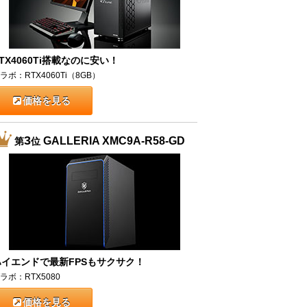
TX4060Ti搭載なのに安い！
ラボ：RTX4060Ti（8GB）
価格を見る
3
GALLERIA XMC9A-R58-GD
第
位
ハイエンドで最新FPSもサクサク！
ラボ：RTX5080
価格を見る