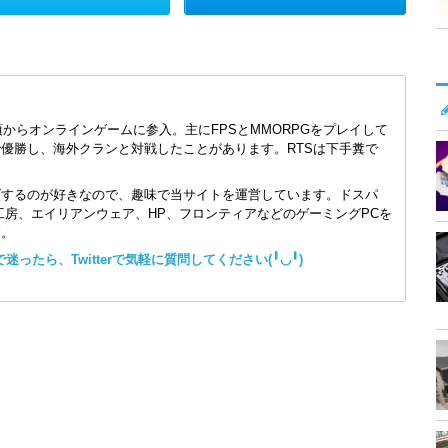
頃からオンラインゲームに参入。主にFPSとMMORPGをプレイして
で優勝し、海外クランと対戦したことがあります。RTSは下手糞で
ズするのが好きなので、趣味で当サイトを運営しています。ドスパ
コン工房、エイリアンウェア、HP、フロンティアなどのゲーミングPCを
す。
ったら、Twitterで気軽に質問してください(╹◡╹)