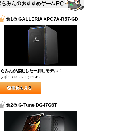
1
GALLERIA XPC7A-R57-GD
第
位
うらみんが感動した一押しモデル！
ラボ：RTX5070（12GB）
価格を見る
2
G-Tune DG-I7G6T
第
位