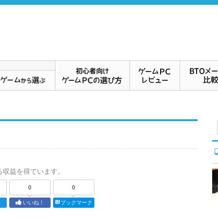
る収益を得ています。
0
0
ト
いいね！
ブックマーク