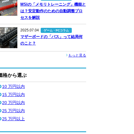
MSIの「メモリトレーニング」機能と
は？安定動作のための自動調整プロ
セスを解説
2025.07.04
ゲーム・PCコラム
マザーボードの「バス」って結局何
のこと？
もっと見る
価格から選ぶ
10 万円以内
15 万円以内
20 万円以内
25 万円以内
25 万円以上