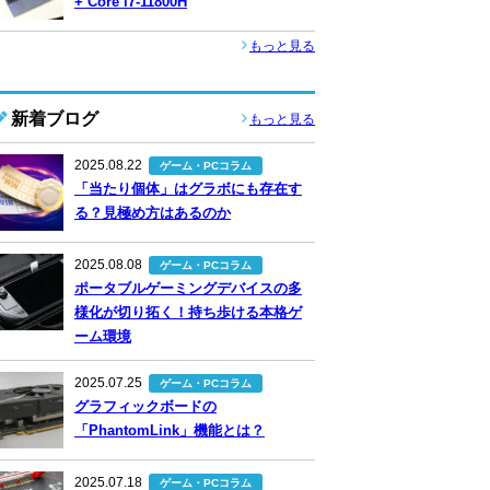
+ Core i7-11800H
もっと見る
新着ブログ
もっと見る
2025.08.22
ゲーム・PCコラム
「当たり個体」はグラボにも存在す
る？見極め方はあるのか
2025.08.08
ゲーム・PCコラム
ポータブルゲーミングデバイスの多
様化が切り拓く！持ち歩ける本格ゲ
ーム環境
2025.07.25
ゲーム・PCコラム
グラフィックボードの
「PhantomLink」機能とは？
2025.07.18
ゲーム・PCコラム