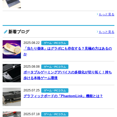
もっと見る
新着ブログ
もっと見る
2025.08.22
ゲーム・PCコラム
「当たり個体」はグラボにも存在する？見極め方はあるの
か
2025.08.08
ゲーム・PCコラム
ポータブルゲーミングデバイスの多様化が切り拓く！持ち
歩ける本格ゲーム環境
2025.07.25
ゲーム・PCコラム
グラフィックボードの「PhantomLink」機能とは？
2025.07.18
ゲーム・PCコラム