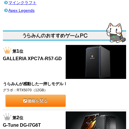
マインクラフト
Apex Legends
1
第
位
GALLERIA XPC7A-R57-GD
うらみんが感動した一押しモデル！
グラボ：RTX5070（12GB）
価格を見る
2
第
位
G-Tune DG-I7G6T