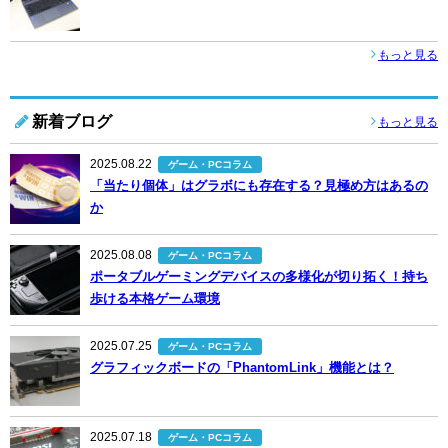
もっと見る
新着ブログ
もっと見る
2025.08.22
ゲーム・PCコラム
「当たり個体」はグラボにも存在する？見極め方はあるの
か
2025.08.08
ゲーム・PCコラム
ポータブルゲーミングデバイスの多様化が切り拓く！持ち
歩ける本格ゲーム環境
2025.07.25
ゲーム・PCコラム
グラフィックボードの「PhantomLink」機能とは？
2025.07.18
ゲーム・PCコラム