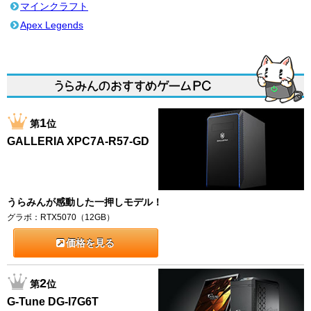
マインクラフト
Apex Legends
1
第
位
GALLERIA XPC7A-R57-GD
うらみんが感動した一押しモデル！
グラボ：RTX5070（12GB）
価格を見る
2
第
位
G-Tune DG-I7G6T