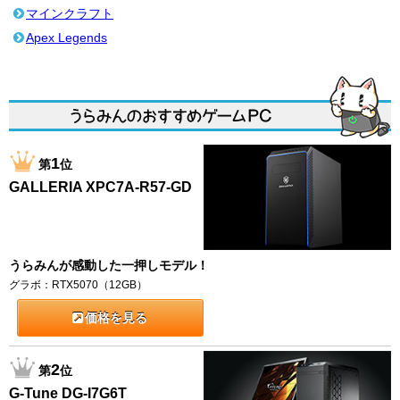
マインクラフト
Apex Legends
1
第
位
GALLERIA XPC7A-R57-GD
うらみんが感動した一押しモデル！
グラボ：RTX5070（12GB）
価格を見る
2
第
位
G-Tune DG-I7G6T