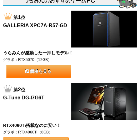
1
第
位
GALLERIA XPC7A-R57-GD
うらみんが感動した一押しモデル！
グラボ：RTX5070（12GB）
価格を見る
2
第
位
G-Tune DG-I7G6T
RTX4060Ti搭載なのに安い！
グラボ：RTX4060Ti（8GB）