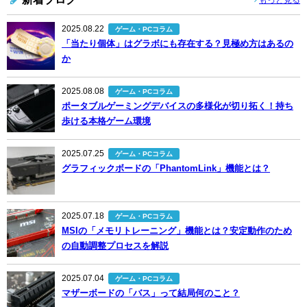
2025.08.22
ゲーム・PCコラム
「当たり個体」はグラボにも存在する？見極め方はあるの
か
2025.08.08
ゲーム・PCコラム
ポータブルゲーミングデバイスの多様化が切り拓く！持ち
歩ける本格ゲーム環境
2025.07.25
ゲーム・PCコラム
グラフィックボードの「PhantomLink」機能とは？
2025.07.18
ゲーム・PCコラム
MSIの「メモリトレーニング」機能とは？安定動作のため
の自動調整プロセスを解説
2025.07.04
ゲーム・PCコラム
マザーボードの「バス」って結局何のこと？