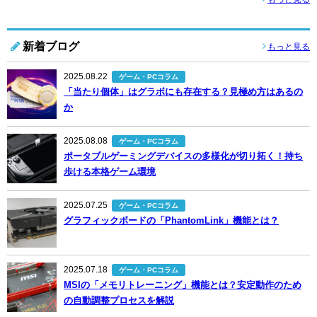
新着ブログ
もっと見る
2025.08.22
ゲーム・PCコラム
「当たり個体」はグラボにも存在する？見極め方はあるの
か
2025.08.08
ゲーム・PCコラム
ポータブルゲーミングデバイスの多様化が切り拓く！持ち
歩ける本格ゲーム環境
2025.07.25
ゲーム・PCコラム
グラフィックボードの「PhantomLink」機能とは？
2025.07.18
ゲーム・PCコラム
MSIの「メモリトレーニング」機能とは？安定動作のため
の自動調整プロセスを解説