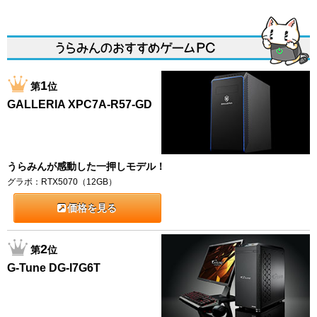
1
第
位
GALLERIA XPC7A-R57-GD
うらみんが感動した一押しモデル！
グラボ：RTX5070（12GB）
価格を見る
2
第
位
G-Tune DG-I7G6T