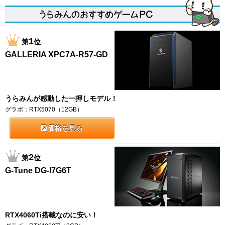
1
第
位
GALLERIA XPC7A-R57-GD
うらみんが感動した一押しモデル！
グラボ：RTX5070（12GB）
価格を見る
2
第
位
G-Tune DG-I7G6T
RTX4060Ti搭載なのに安い！