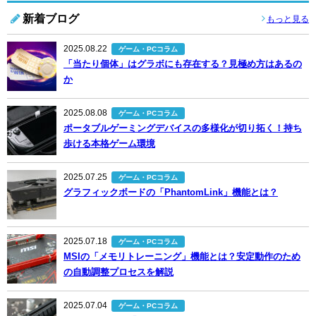
新着ブログ
もっと見る
2025.08.22
ゲーム・PCコラム
「当たり個体」はグラボにも存在する？見極め方はあるの
か
2025.08.08
ゲーム・PCコラム
ポータブルゲーミングデバイスの多様化が切り拓く！持ち
歩ける本格ゲーム環境
2025.07.25
ゲーム・PCコラム
グラフィックボードの「PhantomLink」機能とは？
2025.07.18
ゲーム・PCコラム
MSIの「メモリトレーニング」機能とは？安定動作のため
の自動調整プロセスを解説
2025.07.04
ゲーム・PCコラム