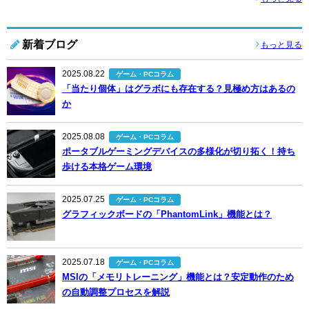
新着ブログ
もっと見る
2025.08.22
ゲーム・PCコラム
「当たり個体」はグラボにも存在する？見極め方はあるの
か
2025.08.08
ゲーム・PCコラム
ポータブルゲーミングデバイスの多様化が切り拓く！持ち
歩ける本格ゲーム環境
2025.07.25
ゲーム・PCコラム
グラフィックボードの「PhantomLink」機能とは？
2025.07.18
ゲーム・PCコラム
MSIの「メモリトレーニング」機能とは？安定動作のため
の自動調整プロセスを解説