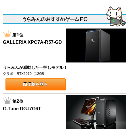
1
第
位
GALLERIA XPC7A-R57-GD
うらみんが感動した一押しモデル！
グラボ：RTX5070（12GB）
価格を見る
2
第
位
G-Tune DG-I7G6T