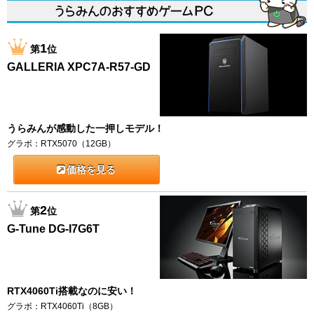
1
第
位
GALLERIA XPC7A-R57-GD
うらみんが感動した一押しモデル！
グラボ：RTX5070（12GB）
価格を見る
2
第
位
G-Tune DG-I7G6T
RTX4060Ti搭載なのに安い！
グラボ：RTX4060Ti（8GB）