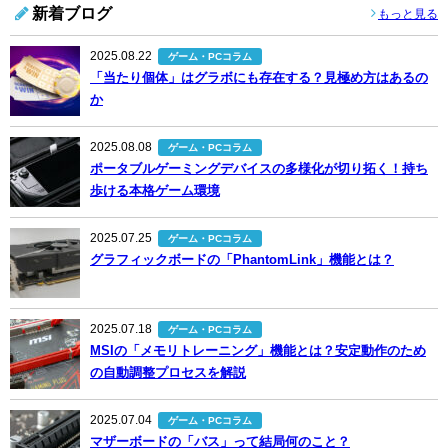
新着ブログ
もっと見る
2025.08.22
ゲーム・PCコラム
「当たり個体」はグラボにも存在する？見極め方はあるの
か
2025.08.08
ゲーム・PCコラム
ポータブルゲーミングデバイスの多様化が切り拓く！持ち
歩ける本格ゲーム環境
2025.07.25
ゲーム・PCコラム
グラフィックボードの「PhantomLink」機能とは？
2025.07.18
ゲーム・PCコラム
MSIの「メモリトレーニング」機能とは？安定動作のため
の自動調整プロセスを解説
2025.07.04
ゲーム・PCコラム
マザーボードの「バス」って結局何のこと？