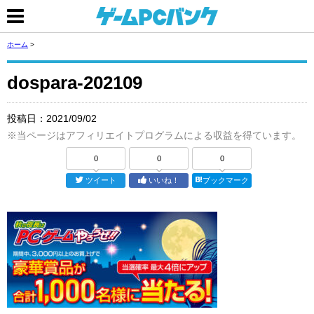
ホーム
>
dospara-202109
投稿日：
2021/09/02
※当ページはアフィリエイトプログラムによる収益を得ています。
0
0
0
ツイート
いいね！
ブックマーク