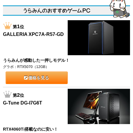
1
第
位
GALLERIA XPC7A-R57-GD
うらみんが感動した一押しモデル！
グラボ：RTX5070（12GB）
価格を見る
2
第
位
G-Tune DG-I7G6T
RTX4060Ti搭載なのに安い！