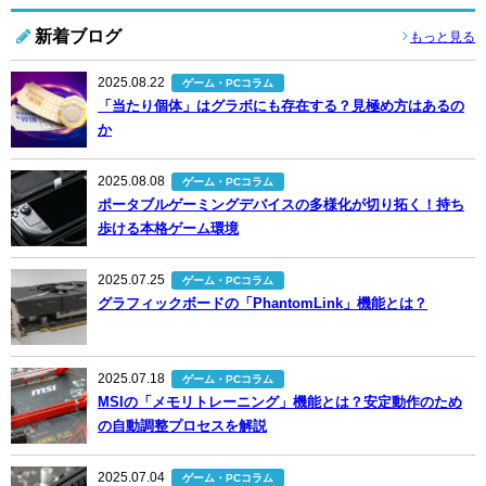
新着ブログ
もっと見る
2025.08.22
ゲーム・PCコラム
「当たり個体」はグラボにも存在する？見極め方はあるの
か
2025.08.08
ゲーム・PCコラム
ポータブルゲーミングデバイスの多様化が切り拓く！持ち
歩ける本格ゲーム環境
2025.07.25
ゲーム・PCコラム
グラフィックボードの「PhantomLink」機能とは？
2025.07.18
ゲーム・PCコラム
MSIの「メモリトレーニング」機能とは？安定動作のため
の自動調整プロセスを解説
2025.07.04
ゲーム・PCコラム